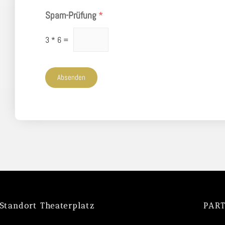
Spam-Prüfung
*
3
*
6
=
Absenden
Standort Theaterplatz
PAR